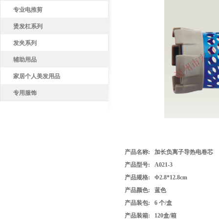
专业电推剪
烫发杠系列
发夹系列
辅助用品
家居个人美发用品
专用服饰
产品名称:
加长负离子导热电卷芯
产品型号: A021-3
产品
规格:
Φ2.8*12.8cm
产品
颜色:
蓝色
产品
装包:
6 个/盒
产品
装箱:
120盒/箱