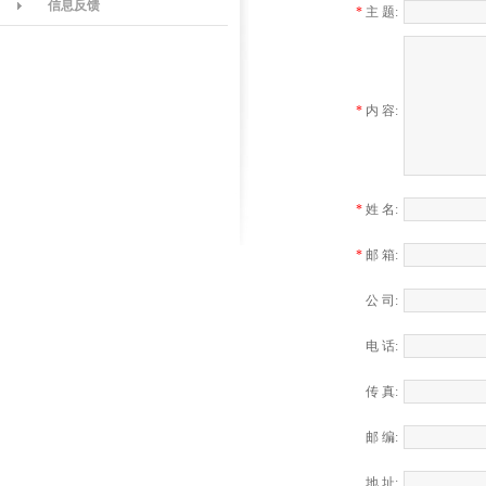
信息反馈
*
主 题:
*
内 容:
*
姓 名:
*
邮 箱:
公 司:
电 话:
传 真:
邮 编:
地 址: