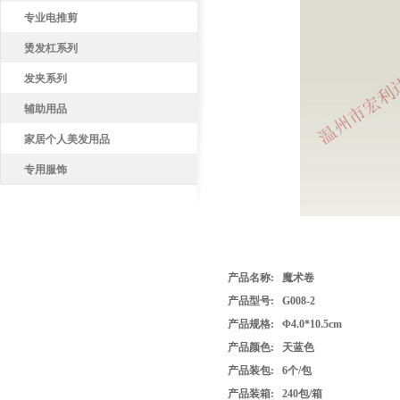
专业电推剪
烫发杠系列
发夹系列
辅助用品
家居个人美发用品
专用服饰
产品名称:
魔术卷
产品型号: G008-2
产品
规格: Φ4.0*10.5cm
产品
颜色: 天蓝色
产品
装包: 6个
/包
产品
装箱: 240
包
/箱